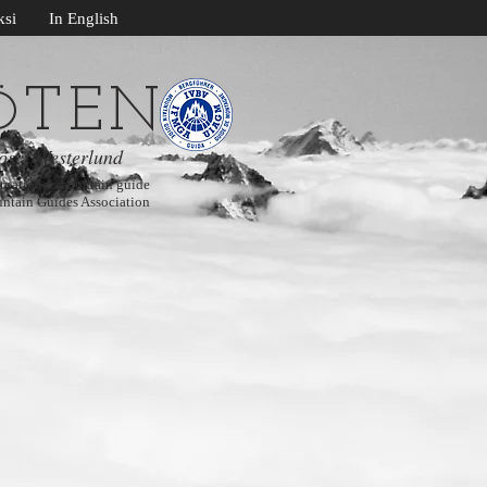
si
In English
TEN
Ö
osef Westerlund
national mountain guide
ntain Guides Association