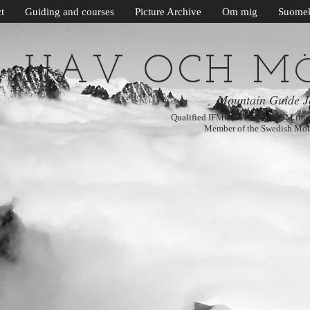
t
Guiding and courses
Picture Archive
Om mig
Suomek
G, HAV OCH M
Mountain Guide J
Qualified IFMGA/IVBV/UIAGM inter
Member of the Swedish Mou