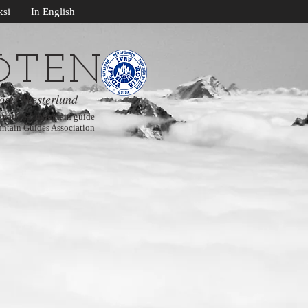
si
In English
TEN
Ö
osef Westerlund
national mountain guide
ntain Guides Association